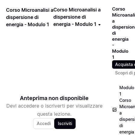
Corso
Corso Microanalisi a
Corso Microanalisi a
Microanali
dispersione di
dispersione di
a
energia - Modulo 1
energia - Modulo 1
dispersio
di
energia
-
Modulo
1
Acquista 
Scopri di 
Modulo
1
Anteprima non disponibile
Corso
Devi accedere o iscriverti per visualizzare
Microana
a
questa lezione.
dispers
Accedi
Iscriviti
di
energia